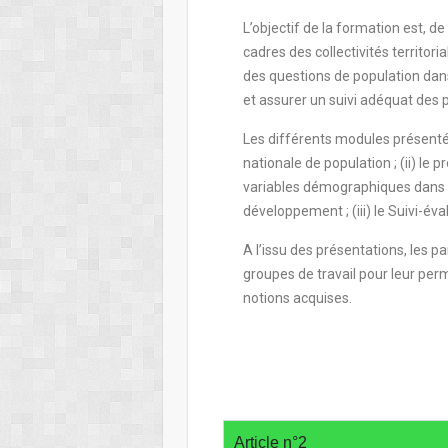
L’objectif de la formation est, d
cadres des collectivités territoria
des questions de population dan
et assurer un suivi adéquat des 
Les différents modules présentés 
nationale de population ; (ii) le 
variables démographiques dans 
développement ; (iii) le Suivi-év
A l’issu des présentations, les pa
groupes de travail pour leur per
notions acquises.
Article n°2