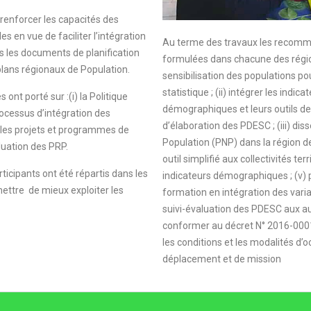
e renforcer les capacités des
les en vue de faciliter l’intégration
Au terme des travaux les recomm
s les documents de planification
formulées dans chacune des région
plans régionaux de Population.
sensibilisation des populations po
statistique ; (ii) intégrer les indic
ont porté sur :(i) la Politique
démographiques et leurs outils de 
processus d’intégration des
d’élaboration des PDESC ; (iii) dis
les projets et programmes de
Population (PNP) dans la région 
aluation des PRP.
outil simplifié aux collectivités ter
rticipants ont été répartis dans les
indicateurs démographiques ; (v) 
mettre de mieux exploiter les
formation en intégration des var
suivi-évaluation des PDESC aux a
conformer au décret N° 2016-0001
les conditions et les modalités d’
déplacement et de mission