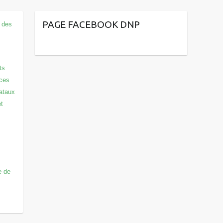
PAGE FACEBOOK DNP
 des
ts
ices
nataux
et
e de