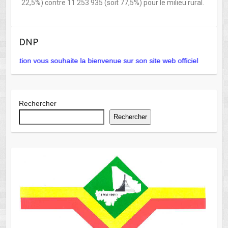
22,5%) contre 11 253 935 (soit 77,5%) pour le milieu rural.
DNP
ulation vous souhaite la bienvenue sur son site web officiel
la D
Rechercher
Rechercher